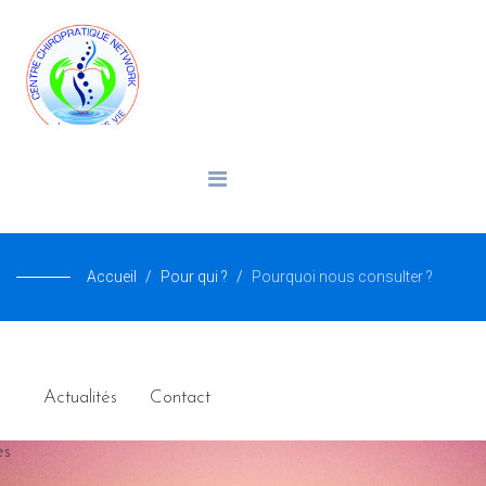
Accueil
Pour qui ?
Pourquoi nous consulter ?
Actualités
Contact
es